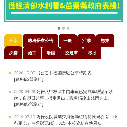
全部
總務長室公告
一般
活動
標案
採購
施工
場館
交通車
徵才
【公告】校園接駁公車時刻表
2020-10-05
[總務處/營繕組]
公告八甲校區中門車道已完成車牌辯示系
2020-04-28
統，自即日起禁止機車進出，機車請改由北門進出。
[總務處/營繕組]
為行政院農業委員會動植物防疫局檢送「秋
2019-07-10
行軍蟲」宣導摺頁1份，惠請本校協助宣傳周知。